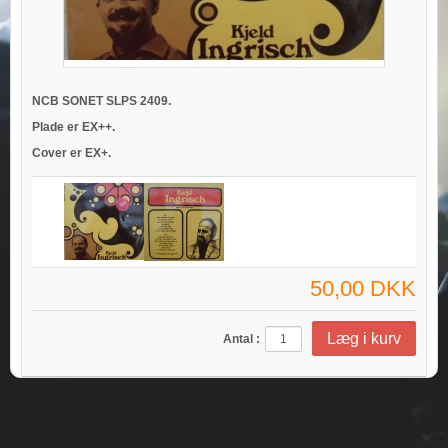
NCB SONET SLPS 2409.
Plade er EX++.
Cover er EX+.
50,00 DKK
Antal :