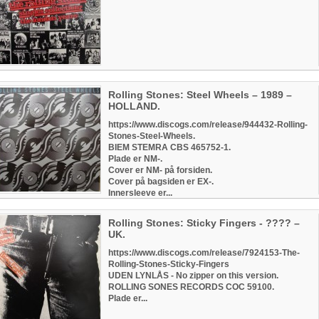
Rolling Stones: Steel Wheels – 1989 –
HOLLAND.
https://www.discogs.com/release/944432-Rolling-
Stones-Steel-Wheels.
BIEM STEMRA CBS 465752-1.
Plade er NM-.
Cover er NM- på forsiden.
Cover på bagsiden er EX-.
Innersleeve er...
Rolling Stones: Sticky Fingers - ???? –
UK.
https://www.discogs.com/release/7924153-The-
Rolling-Stones-Sticky-Fingers
UDEN LYNLÅS - No zipper on this version.
ROLLING SONES RECORDS COC 59100.
Plade er...