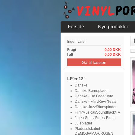
Forside
Nye produkter
Ingen varer
Fragt
0,00 DKK
I alt
0,00 DKK
Gå til kassen
LP'er 12"
Danske
Danske Børneplader
Danske - De Fede/Dyre
Danske - Film/Revy/Teater
Danske Jazz/Bluesplader
Film/Musical/Soundtrack/TV
Jazz / Soul / Funk / Blues
Juleplader
Pladeselskabet
DEMOS/AMAR/ROSEN