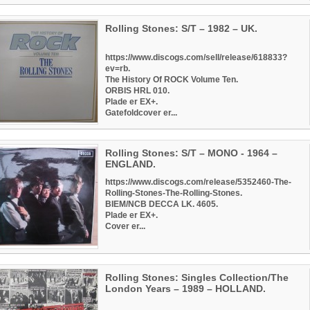
Rolling Stones: S/T – 1982 – UK.
https://www.discogs.com/sell/release/618833?
ev=rb
.
The History Of ROCK Volume Ten.
ORBIS HRL 010.
Plade er EX+.
Gatefoldcover er...
Rolling Stones: S/T – MONO - 1964 –
ENGLAND.
https://www.discogs.com/release/5352460-The-
Rolling-Stones-The-Rolling-Stones
.
BIEM/NCB DECCA LK. 4605.
Plade er EX+.
Cover er...
Rolling Stones: Singles Collection/The
London Years – 1989 – HOLLAND.