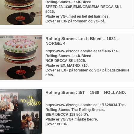
Rolling-Stones-Let-It-Bleed
SPEED 33-1/3/BIEM/NCB/GEMA DECCA SKL
5025.
Plade er VG-, med en hel del hairlines.
Cover er EX- på forsiden og VG- på...
Rolling Stones: Let It Bleed – 1981 –
NORGE. 4
https://www.discogs.com/release/6406373-
Rolling-Stones-Let-It-Bleed
NCB DECCA SKL 5025.
Plade er EX, MATRIX 710.
Cover er EX+ på forsiden og VG+ på bagsiden/lille
afriv.
Rolling Stones: S/T – 1969 – HOLLAND.
https://www.discogs.com/release/1628034-The-
Rolling-Stones-The-Rolling-Stones.
BIEM DECCA 118 505 DY.
Plade er VG/VG+ måske bedre.
Cover er EX-.