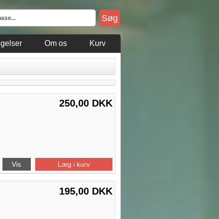
gelser
Om os
Kurv
250,00 DKK
Vis
Læg i kurv
195,00 DKK