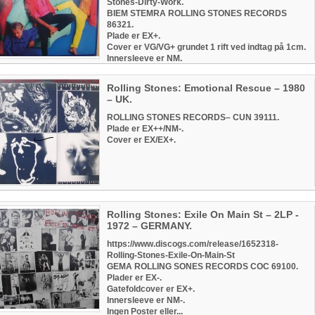
Stones-Dirty-Work.
BIEM STEMRA ROLLING STONES RECORDS
86321.
Plade er EX+.
Cover er VG/VG+ grundet 1 rift ved indtag på 1cm.
Innersleeve er NM.
Rolling Stones: Emotional Rescue – 1980
– UK.
ROLLING STONES RECORDS‎– CUN 39111.
Plade er EX++/NM-.
Cover er EX/EX+.
Rolling Stones: Exile On Main St – 2LP -
1972 – GERMANY.
https://www.discogs.com/release/1652318-
Rolling-Stones-Exile-On-Main-St
GEMA ROLLING SONES RECORDS COC 69100.
Plader er EX-.
Gatefoldcover er EX+.
Innersleeve er NM-.
Ingen Poster eller...