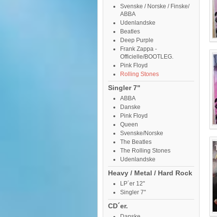
Svenske / Norske / Finske/
ABBA
Udenlandske
Beatles
Deep Purple
Frank Zappa -
Officielle/BOOTLEG.
Pink Floyd
Rolling Stones
Singler 7"
ABBA
Danske
Pink Floyd
Queen
Svenske/Norske
The Beatles
The Rolling Stones
Udenlandske
Heavy / Metal / Hard Rock
LP´er 12"
Singler 7"
CD´er.
Danske