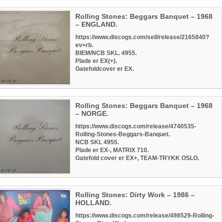
Rolling Stones: Beggars Banquet – 1968
– ENGLAND.
https://www.discogs.com/sell/release/2165840?
ev=rb.
BIEM/NCB SKL. 4955.
Plade er EX(+).
Gatefoldcover er EX.
Rolling Stones: Beggars Banquet – 1968
– NORGE.
https://www.discogs.com/release/4740535-
Rolling-Stones-Beggars-Banquet.
NCB SKL 4955.
Plade er EX-, MATRIX 710.
Gatefold cover er EX+, TEAM-TRYKK OSLO.
Rolling Stones: Dirty Work – 1986 –
HOLLAND.
https://www.discogs.com/release/498529-Rolling-