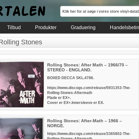
Tilbud
Produkter
Graduering
Handelsbetin
Rolling Stones
Rolling Stones: After Math – 1966/70 –
STEREO - ENGLAND.
BOXED DECCA SKL.4786.
https://www.discogs.com/release/5931353-The-
Rolling-Stones-Aftermath
Plade er EX+.
Cover er EX+.Innersleeve er EX.
Rolling Stones: After-Math – 1966 –
NORGE.
https://www.discogs.com/release/3365802-The-
Rolling-Stones-Aftermath.