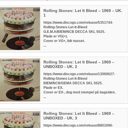
Rolling Stones: Let It Bleed – 1969 – UK.
1
https://www.discogs.com/release/5351744-
Rolling-Stones-Let-It-Bleed
G.E.M.A/BIEM/NCB DECCA SKL 5025.
Plade er VG(+).
Cover er VG+, lidt nusset.
...
Rolling Stones: Let It Bleed – 1969 –
UNBOXED - UK. 2
https://www.discogs.com/release/13069027-
Rolling-Stones-Let-It-Bleed
BIEM/NCB/GEMA DECCA SKL 5025.
Plade er EX.
Cover er EX-, dog med stempel på bagsiden.
...
Rolling Stones: Let It Bleed – 1969 –
UNBOXED - UK. 3
https://www.discogs.com/release/8801696-